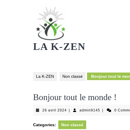
Skip
to
content
LA K-ZEN
La K-ZEN
Non classé
Bonjour tout le mon
Bonjour tout le monde !
26
admin9145
26 avril 2024
|
admin9145
|
0 Comm
avril
2024
Categories:
Non classé