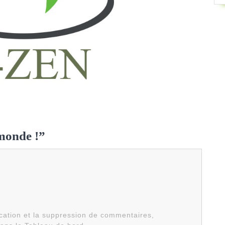
 monde !”
ication et la suppression de commentaires,