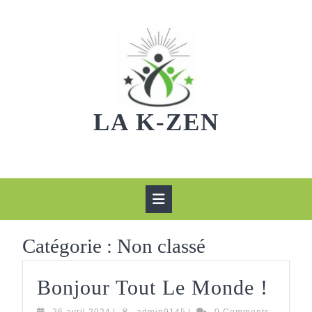
Skip
to
content
LA K-ZEN
Open
Button
Catégorie :
Non classé
Bonj
Bonjour Tout Le Monde !
Tout
26
admin9145
26 avril 2024
|
admin9145
|
0 Comments