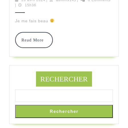
avril
|
15h36
Le
2024
Mond
Je me fais beau
Read
Read More
More
RECHERCHER
Rechercher